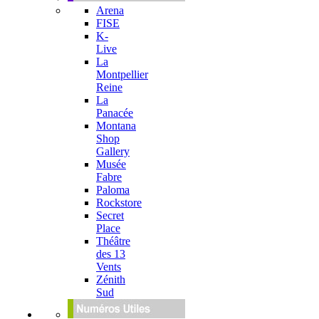
Arena
FISE
K-
Live
La
Montpellier
Reine
La
Panacée
Montana
Shop
Gallery
Musée
Fabre
Paloma
Rockstore
Secret
Place
Théâtre
des 13
Vents
Zénith
Sud