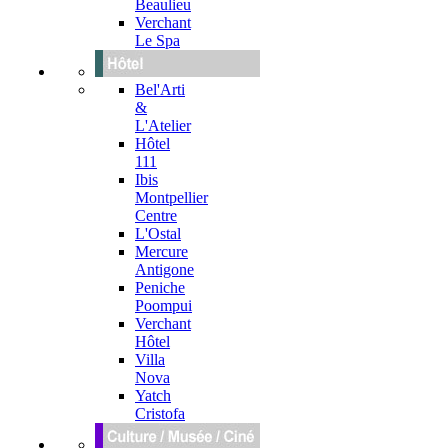
Beaulieu
Verchant
Le Spa
Bel'Arti
&
L'Atelier
Hôtel
111
Ibis
Montpellier
Centre
L'Ostal
Mercure
Antigone
Peniche
Poompui
Verchant
Hôtel
Villa
Nova
Yatch
Cristofa