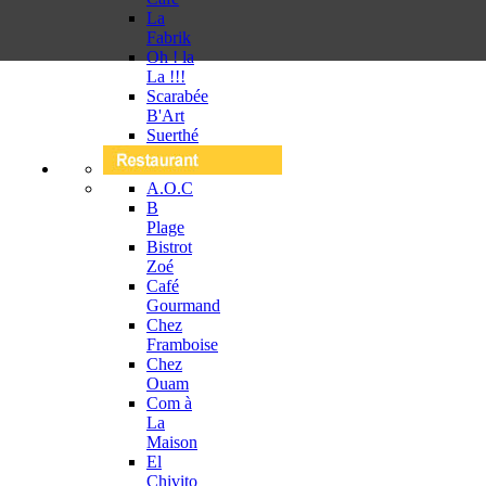
La
Fabrik
Oh ! la
La !!!
Scarabée
B'Art
Suerthé
A.O.C
B
Plage
Bistrot
Zoé
Café
Gourmand
Chez
Framboise
Chez
Ouam
Com à
La
Maison
El
Chivito