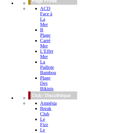
ACD
Face à
La
Mer
B
Plage
Carré
Mer
L'Effet
Mer
La
Paillote
Bambou
Plage
Des
Bikinis
Amnésia
Break
Club
Le
Fizz
Le