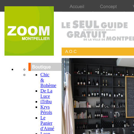
A.O.C
Chic
&
Bohème
De La
Luce
iTribu
Krys
Pérols
Le
Panier
d'Aimé
Leon