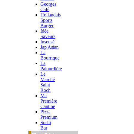
Georges
Café
Hollandais
Sports
Burger
Idée
Saveurs
Insensé
Jap'Asian
La
Bourrique
La
Palourdière
Le
Marché
Saint
Roch
Ma
Première
Cantine
Pizza
Premium
Sushi
Bar