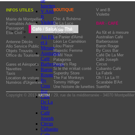
de
the choice seems difficu
l’esprit de l’A.O.C, ve
lunettes
advise you. Proposing lo
BOUTIQUE
V and B
INFOS UTILES
V And
derrière ces 3 lettres…
Violette
as well as musical par
B
Chic & Bohème
Mairie de Montpellier
Violette
De La Luce
BAR - CAFÉ
Formalités Admin
A.O.C spirit, come and 
i Tribu
Passeport
letters…
Krys Pérols
Au fût et à mesure
Etat Civil
Au Fût
Le Panier d'Aimé
Australian Café
Léon Le Caméléon
Barberousse
Antenne Décès
et à
Lilou Plaisir
Baron Rouge
Allo Service Public
Mesure
Majestic Femme
By Coss Bar
Objets Trouvés
Australian
O Mil Yeux
Café De La Mer
Office du Tourisme
Café
Patagonia
Café Joseph
Barberousse
People's Rag
Circus
Gares et Aéroports
Si le thé m'était conté
Cubanito Café
Navettes
Baron
Superdry Store
La Fabrik
Taxis
Rouge
The Fat Monkeys
Oh ! La La !!!
Location de voiture
By
Tommy Hilfiger
Scarabée B'Art
Numéros d'Urgences
Coss
Une histoire de lunettes
Suerthé
Bar
Copyright © 2013
ARTIM
/ 29, rue de la méditerranée - 34070 Montpelliler
Cafe
De La
Mer
Café
Joseph
Circus
Cubanito
Cafe