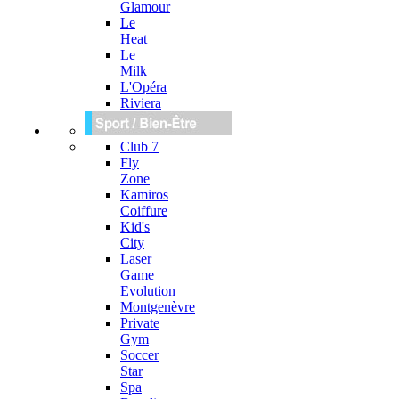
Glamour
Le
Heat
Le
Milk
L'Opéra
Riviera
Club 7
Fly
Zone
Kamiros
Coiffure
Kid's
City
Laser
Game
Evolution
Montgenèvre
Private
Gym
Soccer
Star
Spa