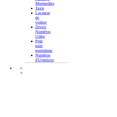
Montpellier
Taxis
Location
de
voiture
Divers
Numéros
Utiles
Petit
train
touristique
Numéros
d'Urgences