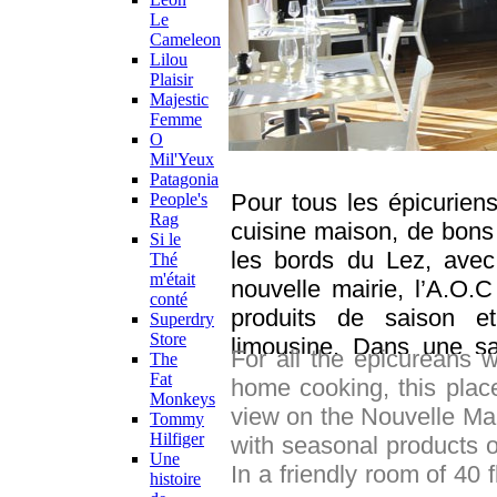
Le
Cameleon
Lilou
Plaisir
Majestic
Femme
O
Mil'Yeux
Patagonia
Pour tous les épicurien
People's
Rag
cuisine maison, de bons v
Si le
les bords du Lez, avec
Thé
m'était
nouvelle mairie, l’A.O.
conté
produits de saison e
Superdry
Store
limousine. Dans une sal
For all the epicureans
The
change tous les jours et 
Fat
home cooking, this place
Monkeys
Jérémie et Hervé se f
view on the Nouvelle Mai
Tommy
Travaillant avec des vin
Hilfiger
with seasonal products o
lieux organisent régul
Une
In a friendly room of 40 
histoire
soirées musicales. Du bo