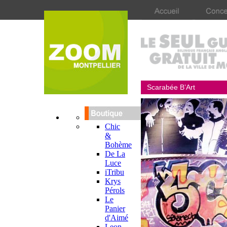
Scarabée B’Art
Chic
&
Bohème
De La
Luce
iTribu
Krys
Pérols
Le
Panier
d'Aimé
Leon