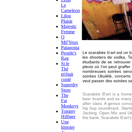
Le
Cameleon
Lilou
Plaisir
Majestic
Femme
O
Mil'Yeux
Patagonia
Le scarabée b’art est un b
People's
les shooters de vodka, T
Rag
étudiants de se retrouver
Si le
plexis où l’on peut graffer
Thé
nombreuses soirées seron
m'était
soirées Ukulélé, concerts
conté
veut passer des soirées s
Superdry
Store
Scarabée B’art is a homey
The
beer brands and as many a
Fat
after class. A genius conc
Monkeys
hip hop soundtrack. Start
Tommy
Jacking, Open Mic and Ukul
Hilfiger
the bank. Scarabée B’art’s 
Une
histoire