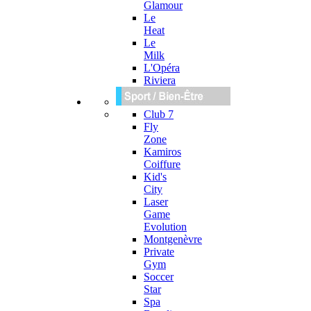
Glamour
Le
Heat
Le
Milk
L'Opéra
Riviera
Club 7
Fly
Zone
Kamiros
Coiffure
Kid's
City
Laser
Game
Evolution
Montgenèvre
Private
Gym
Soccer
Star
Spa