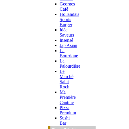
Georges
Café
Hollandais
Sports
Burger
Idée
Saveurs
Insensé
Jap'Asian
La
Bourrique
La
Palourdière
Le
Marché
Saint
Roch
Ma
Première
Cantine
Pizza
Premium
Sushi
Bar