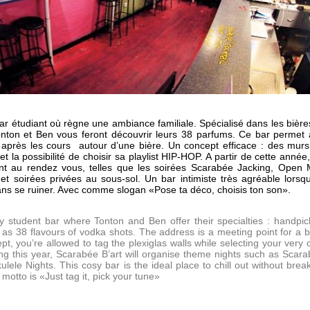
ar étudiant où règne une ambiance familiale. Spécialisé dans les bière
onton et Ben vous feront découvrir leurs 38 parfums. Ce bar permet
 après les cours autour d’une bière. Un concept efficace : des mur
 et la possibilité de choisir sa playlist HIP-HOP. A partir de cette année
t au rendez vous, telles que les soirées Scarabée Jacking, Open 
 et soirées privées au sous-sol. Un bar intimiste très agréable lorsq
ans se ruiner. Avec comme slogan «Pose ta déco, choisis ton son».
 student bar where Tonton and Ben offer their specialties : handpi
s 38 flavours of vodka shots. The address is a meeting point for a 
ept, you’re allowed to tag the plexiglas walls while selecting your very
ing this year, Scarabée B’art will organise theme nights such as Scar
ele Nights. This cosy bar is the ideal place to chill out without brea
motto is «Just tag it, pick your tune»