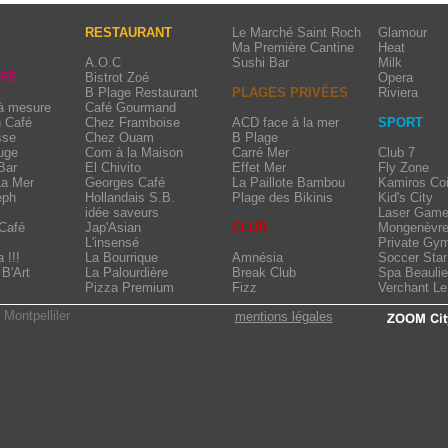
RESTAURANT
Le Marché Saint Roch
Glamour
Ma Première Cantine
Heat
A.O.C
Sushi Bar
Milk
AFÉ
Bistrot Zoé
Opera
B Plage Restaurant
PLAGES PRIVÉES
Riviera
 à mesure
Café Gourmand
n Café
Chez Framboise
ACD face à la mer
SPORT
sse
Chez Ouam
B Plage
uge
Com à la Maison
Carré Mer
Club 7
Bar
El Chivito
Effet Mer
Fly Zone
La Mer
Georges Café
La Paillote Bambou
Kamiros Coi
eph
Hollandais S.B.
Plage des Bikinis
Kid's City
idée saveurs
Laser Game
Café
Jap'Asian
CLUB
Mongenèvr
L'insensé
Private Gy
 !!!
La Bourrique
Amnésia
Soccer Star
B'Art
La Palourdière
Break Club
Spa Beauli
Pizza Premium
Fizz
Verchant L
 Montpelliler
mentions légales