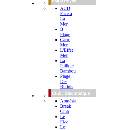
ACD
Face à
La
Mer
B
Plage
Carré
Mer
L'Effet
Mer
La
Paillote
Bambou
Plage
Des
Bikinis
Amnésia
Break
Club
Le
Fizz
Le