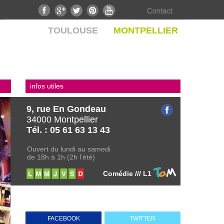
TOULOUSE
MONTPELLIER
infos utiles
9, rue En Gondeau
34000 Montpellier
Tél. : 05 61 63 13 43
Ouvert du lundi au samedi
de 18h à 1h (2h l’été)
Comédie /// L1
FACEBOOK
TWITTER