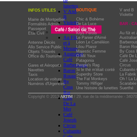
de
lunettes
BOUTIQUE
V and B
INFOS UTILES
V And
Violette
B
Chic & Bohème
Mairie de Montpellier
Violette
De La Luce
BAR - C
Formalités Admin
i Tribu
Passeport
Krys Pérols
Au fût et
Etat Civil
Au Fût
Le Panier d'Aimé
Australia
Léon Le Caméléon
Barberou
Antenne Décès
et à
Lilou Plaisir
Baron Ro
Allo Service Public
Mesure
Majestic Femme
By Coss 
Objets Trouvés
Australian
O Mil Yeux
Café De 
Office du Tourisme
Café
Patagonia
Café Jos
Barberousse
People's Rag
Circus
Gares et Aéroports
Si le thé m'était conté
Cubanito 
Navettes
Baron
Superdry Store
La Fabrik
Taxis
Rouge
The Fat Monkeys
Oh ! La La
Location de voiture
By
Tommy Hilfiger
Scarabée 
Numéros d'Urgences
Coss
Une histoire de lunettes
Suerthé
Bar
Copyright © 2013
ARTIM
/ 29, rue de la méditerranée - 34070
Cafe
De La
Mer
Café
Joseph
Circus
Cubanito
Cafe