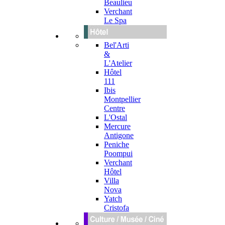
Beaulieu
Verchant
Le Spa
Bel'Arti
&
L'Atelier
Hôtel
111
Ibis
Montpellier
Centre
L'Ostal
Mercure
Antigone
Peniche
Poompui
Verchant
Hôtel
Villa
Nova
Yatch
Cristofa