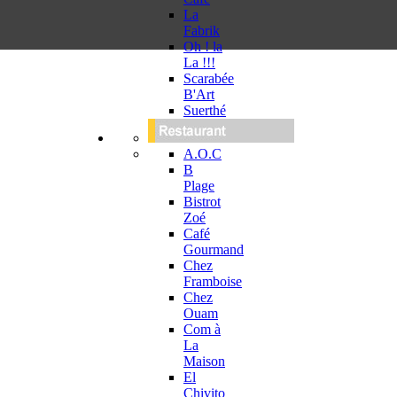
La
Fabrik
Oh ! la
La !!!
Scarabée
B'Art
Suerthé
A.O.C
B
Plage
Bistrot
Zoé
Café
Gourmand
Chez
Framboise
Chez
Ouam
Com à
La
Maison
El
Chivito