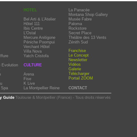
HOTEL
La Panacée
Montana Shop Gallery
Bel Arti & L'Atelier
Musée Fabre
Hôtel 111
Paloma
Ibis Centre
Rockstore
L'Ostal
Secret Place
Mercure Anitigone
Théâtre des 13 Vents
Péniche Poompui
Zénith Sud
Verchant Hôtel
Franchise
Villa Nova
Le Concept
ffure
Yatch Cristofa
Newsletter
Vidéos
 Evolution
CULTURE
Galerie
e
Télécharger
m
Arena
Portail ZOOM
Fise
eu
K Live
e Spa
La Montpellier Reine
CONTACT