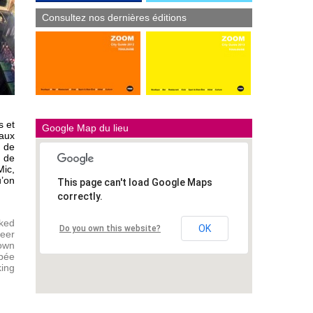
Consultez nos dernières éditions
s et
Google Map du lieu
 aux
s de
, de
Mic,
u’on
This page can't load Google Maps
correctly.
cked
OK
Do you own this website?
beer
 own
abée
king