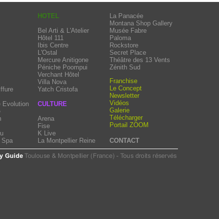
HOTEL
La Panacée
Montana Shop Gallery
Bel Arti & L'Atelier
Musée Fabre
Hôtel 111
Paloma
Ibis Centre
Rockstore
L'Ostal
Secret Place
Mercure Anitigone
Théâtre des 13 Vents
Péniche Poompui
Zénith Sud
Verchant Hôtel
Franchise
Villa Nova
Le Concept
ffure
Yatch Cristofa
Newsletter
Vidéos
 Evolution
CULTURE
Galerie
e
Télécharger
m
Arena
Portail ZOOM
Fise
eu
K Live
e Spa
La Montpellier Reine
CONTACT