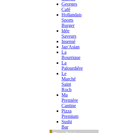
Georges
Café
Hollandais
Sports
Burger
Idée
Saveurs
Insensé
Jap'Asian
La
Bourrique
La
Palourdière
Le
Marché
Saint
Roch
Ma
Première
Cantine
Pizza
Premium
Sushi
Bar