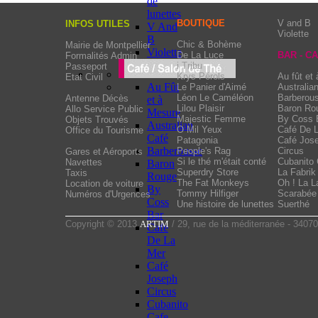
de
lunettes
BOUTIQUE
V and B
INFOS UTILES
V And
Violette
B
Chic & Bohème
Mairie de Montpellier
Violette
De La Luce
BAR - C
Formalités Admin
i Tribu
Passeport
Krys Pérols
Au fût et
Etat Civil
Au Fût
Le Panier d'Aimé
Australia
Léon Le Caméléon
Barberou
Antenne Décès
et à
Lilou Plaisir
Baron Ro
Allo Service Public
Mesure
Majestic Femme
By Coss 
Objets Trouvés
Australian
O Mil Yeux
Café De 
Office du Tourisme
Café
Patagonia
Café Jos
Barberousse
People's Rag
Circus
Gares et Aéroports
Si le thé m'était conté
Cubanito 
Navettes
Baron
Superdry Store
La Fabrik
Taxis
Rouge
The Fat Monkeys
Oh ! La La
Location de voiture
By
Tommy Hilfiger
Scarabée 
Numéros d'Urgences
Coss
Une histoire de lunettes
Suerthé
Bar
Copyright © 2013
ARTIM
/ 29, rue de la méditerranée - 34070
Cafe
De La
Mer
Café
Joseph
Circus
Cubanito
Cafe