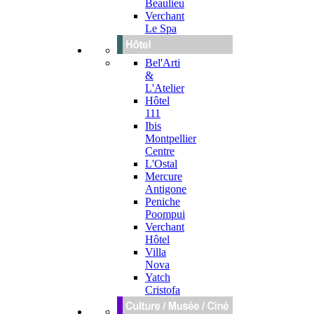
Beaulieu
Verchant
Le Spa
Bel'Arti
&
L'Atelier
Hôtel
111
Ibis
Montpellier
Centre
L'Ostal
Mercure
Antigone
Peniche
Poompui
Verchant
Hôtel
Villa
Nova
Yatch
Cristofa