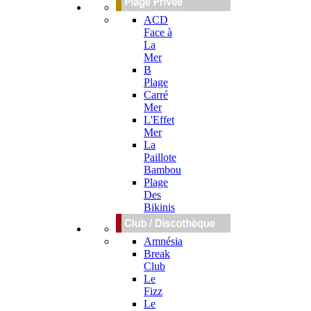
ACD
Face à
La
Mer
B
Plage
Carré
Mer
L'Effet
Mer
La
Paillote
Bambou
Plage
Des
Bikinis
Amnésia
Break
Club
Le
Fizz
Le