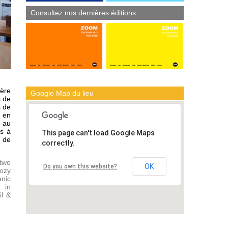
Consultez nos dernières éditions
ière
Google Map du lieu
s de
s de
n en
e au
es à
This page can't load Google Maps
n de
correctly.
 two
OK
Do you own this website?
cozy
anic
t in
il &