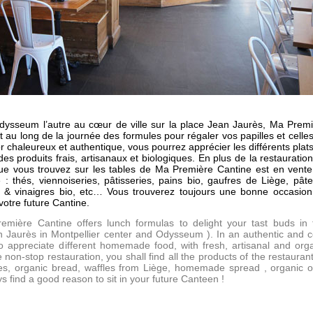
dysseum l’autre au cœur de ville sur la place Jean Jaurès, Ma Prem
 au long de la journée des formules pour régaler vos papilles et celle
 chaleureux et authentique, vous pourrez apprécier les différents plat
es produits frais, artisanaux et biologiques. En plus de la restauratio
que vous trouvez sur les tables de Ma Première Cantine est en vent
e : thés, viennoiseries, pâtisseries, pains bio, gaufres de Liège, pât
les & vinaigres bio, etc… Vous trouverez toujours une bonne occasio
votre future Cantine.
remière Cantine offers lunch formulas to delight your tast buds in
ean Jaurès in Montpellier center and Odysseum ). In an authentic and 
to appreciate different homemade food, with fresh, artisanal and org
e non-stop restauration, you shall find all the products of the restauran
ies, organic bread, waffles from Liège, homemade spread , organic o
ays find a good reason to sit in your future Canteen !