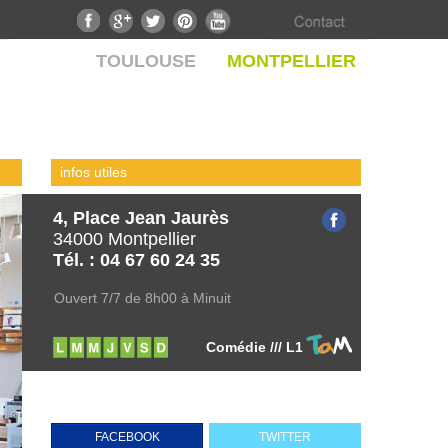
TOULOUSE
MONTPELLIER
infos utiles
4, Place Jean Jaurès
34000 Montpellier
Tél. : 04 67 60 24 35
Ouvert 7/7 de 8h00 à Minuit
Comédie /// L1
FACEBOOK
TWITTER