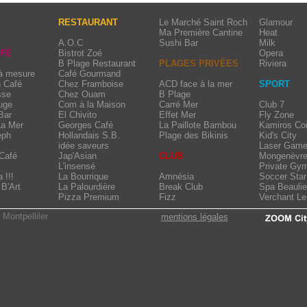
RESTAURANT
Le Marché Saint Roch
Glamour
Ma Première Cantine
Heat
A.O.C
Sushi Bar
Milk
AFÉ
Bistrot Zoé
Opera
B Plage Restaurant
PLAGES PRIVÉES
Riviera
 à mesure
Café Gourmand
n Café
Chez Framboise
ACD face à la mer
SPORT
sse
Chez Ouam
B Plage
uge
Com à la Maison
Carré Mer
Club 7
Bar
El Chivito
Effet Mer
Fly Zone
La Mer
Georges Café
La Paillote Bambou
Kamiros Coi
eph
Hollandais S.B.
Plage des Bikinis
Kid's City
idée saveurs
Laser Game
Café
Jap'Asian
CLUB
Mongenèvr
L'insensé
Private Gy
 !!!
La Bourrique
Amnésia
Soccer Star
B'Art
La Palourdière
Break Club
Spa Beauli
Pizza Premium
Fizz
Verchant L
 Montpelliler
mentions légales