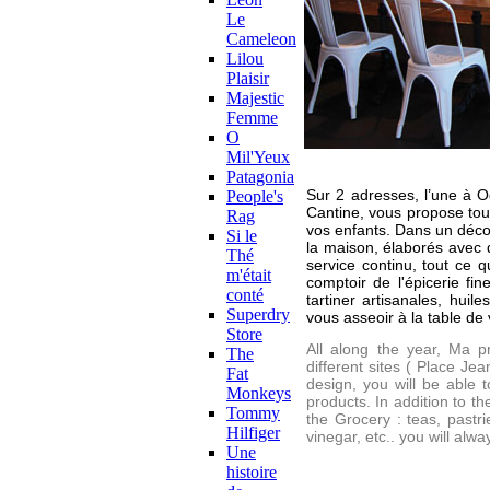
Le
Cameleon
Lilou
Plaisir
Majestic
Femme
O
Mil'Yeux
Patagonia
Sur 2 adresses, l’une à O
People's
Cantine, vous propose tout
Rag
vos enfants. Dans un décor
Si le
la maison, élaborés avec d
Thé
service continu, tout ce 
m'était
comptoir de l'épicerie fin
conté
tartiner artisanales, hui
Superdry
vous asseoir à la table de 
Store
All along the year, Ma p
The
different sites ( Place J
Fat
design, you will be able 
Monkeys
products. In addition to th
Tommy
the Grocery : teas, pastr
Hilfiger
vinegar, etc.. you will alw
Une
histoire