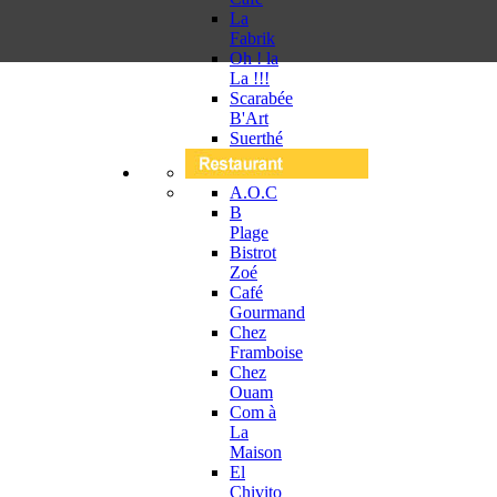
La
Fabrik
Oh ! la
La !!!
Scarabée
B'Art
Suerthé
A.O.C
B
Plage
Bistrot
Zoé
Café
Gourmand
Chez
Framboise
Chez
Ouam
Com à
La
Maison
El
Chivito