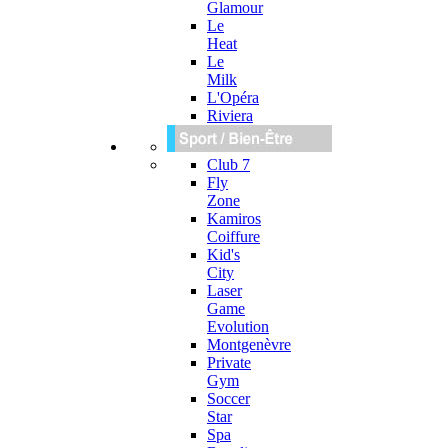
Glamour
Le
Heat
Le
Milk
L'Opéra
Riviera
Club 7
Fly
Zone
Kamiros
Coiffure
Kid's
City
Laser
Game
Evolution
Montgenèvre
Private
Gym
Soccer
Star
Spa