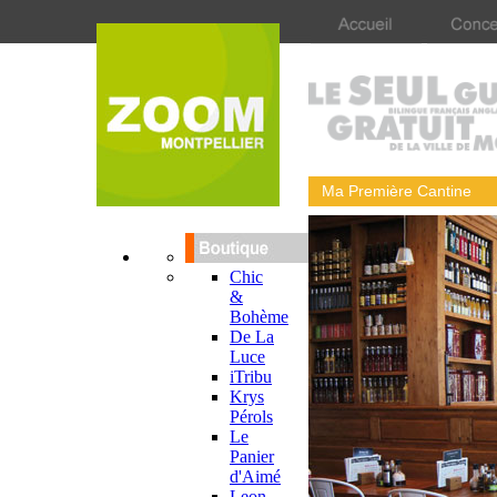
Ma Première Cantine
Chic
&
Bohème
De La
Luce
iTribu
Krys
Pérols
Le
Panier
d'Aimé
Leon