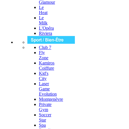
Glamour
Le
Heat
Le
Milk
L'Opéra
Riviera
Club 7
Fly
Zone
Kamiros
Coiffure
Kid's
City
Laser
Game
Evolution
Montgenèvre
Private
Gym
Soccer
Star
Spa