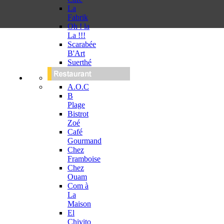
La
Fabrik
Oh ! la
La !!!
Scarabée
B'Art
Suerthé
A.O.C
B
Plage
Bistrot
Zoé
Café
Gourmand
Chez
Framboise
Chez
Ouam
Com à
La
Maison
El
Chivito