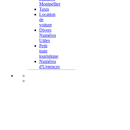
Montpellier
Taxis
Location
de
voiture
Divers
Numéros
Utiles
Petit
train
touristique
Numéros
d'Urgences