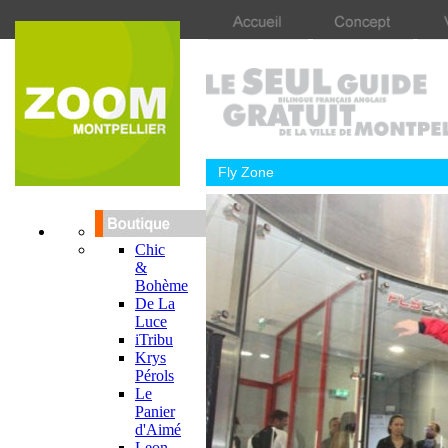
Fly Zone
Chic
&
Bohème
De La
Luce
iTribu
Krys
Pérols
Le
Panier
d'Aimé
Leon