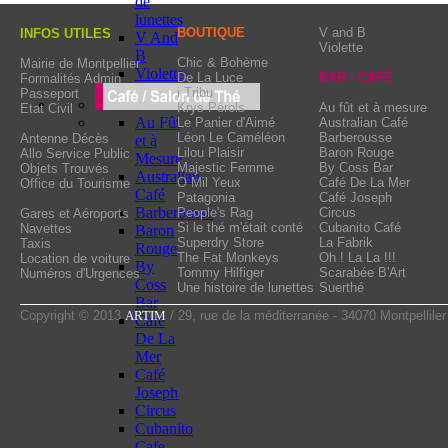
de
for a flight of 200km/h !
lunettes
BOUTIQUE
V and B
INFOS UTILES
V And
Violette
B
Chic & Bohème
Mairie de Montpellier
Violette
De La Luce
BAR - CAFÉ
Formalités Admin
i Tribu
Passeport
Krys Pérols
Au fût et à mesure
Etat Civil
Au Fût
Le Panier d'Aimé
Australian Café
Léon Le Caméléon
Barberousse
Antenne Décès
et à
Lilou Plaisir
Baron Rouge
Allo Service Public
Mesure
Majestic Femme
By Coss Bar
Objets Trouvés
Australian
O Mil Yeux
Café De La Mer
Office du Tourisme
Café
Patagonia
Café Joseph
Barberousse
People's Rag
Circus
Gares et Aéroports
Si le thé m'était conté
Cubanito Café
Navettes
Baron
Superdry Store
La Fabrik
Taxis
Rouge
The Fat Monkeys
Oh ! La La !!!
Location de voiture
By
Tommy Hilfiger
Scarabée B'Art
Numéros d'Urgences
Coss
Une histoire de lunettes
Suerthé
Bar
Copyright © 2013
ARTIM
/ 29, rue de la méditerranée - 34070 Montpelliler
Cafe
De La
Mer
Café
Joseph
Circus
Cubanito
Cafe