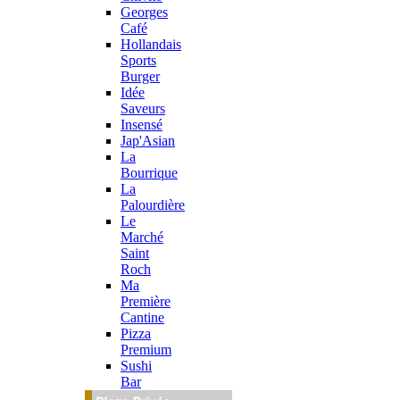
Georges
Café
Hollandais
Sports
Burger
Idée
Saveurs
Insensé
Jap'Asian
La
Bourrique
La
Palourdière
Le
Marché
Saint
Roch
Ma
Première
Cantine
Pizza
Premium
Sushi
Bar