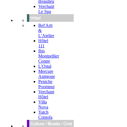
Beaulieu
Verchant
Le Spa
Bel'Arti
&
L'Atelier
Hôtel
111
Ibis
Montpellier
Centre
L'Ostal
Mercure
Antigone
Peniche
Poompui
Verchant
Hôtel
Villa
Nova
Yatch
Cristofa