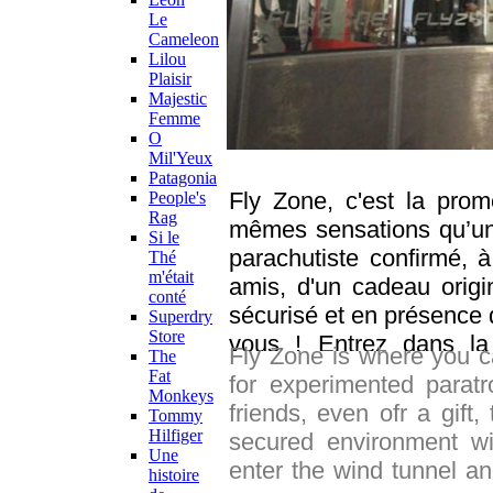
Le
Cameleon
Lilou
Plaisir
Majestic
Femme
O
Mil'Yeux
Patagonia
Fly Zone, c'est la pro
People's
Rag
mêmes sensations qu’une
Si le
parachutiste confirmé, à
Thé
m'était
amis, d'un cadeau origi
conté
sécurisé et en présence 
Superdry
Store
vous ! Entrez dans la 
Fly Zone is where you ca
The
moniteur, et voilà, vous 
Fat
for experimented parat
Monkeys
friends, even ofr a gift,
Tommy
Hilfiger
secured environment wi
Une
enter the wind tunnel an
histoire