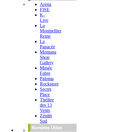
Arena
FISE
K-
Live
La
Montpellier
Reine
La
Panacée
Montana
Shop
Gallery
Musée
Fabre
Paloma
Rockstore
Secret
Place
Théâtre
des 13
Vents
Zénith
Sud