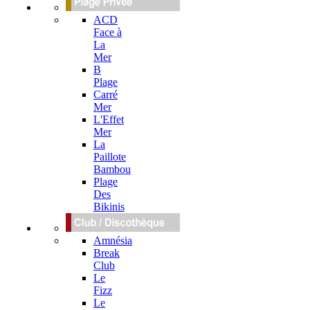
ACD
Face à
La
Mer
B
Plage
Carré
Mer
L'Effet
Mer
La
Paillote
Bambou
Plage
Des
Bikinis
Amnésia
Break
Club
Le
Fizz
Le