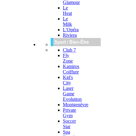
Glamour
Le
Heat
Le
Milk
L'Opéra
Riviera
Club 7
Fly
Zone
Kamiros
Coiffure
Kid's
City
Laser
Game
Evolution
Montgenèvre
Private
Gym
Soccer
Star
Spa