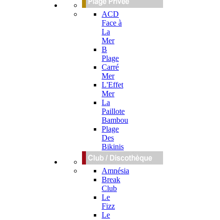
ACD
Face à
La
Mer
B
Plage
Carré
Mer
L'Effet
Mer
La
Paillote
Bambou
Plage
Des
Bikinis
Amnésia
Break
Club
Le
Fizz
Le