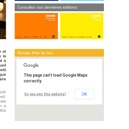
Consultez nos dernières éditions
e et
Google Map du lieu
e la
né à
ueil
etit
aque
This page can't load Google Maps
aire
correctly.
resh
OK
Do you own this website?
ved.
ate
h a
this