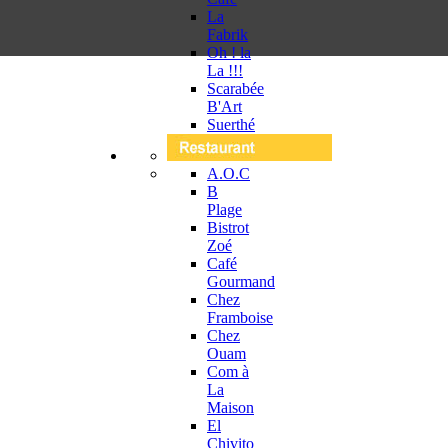
La
Fabrik
Oh ! la
La !!!
Scarabée
B'Art
Suerthé
A.O.C
B
Plage
Bistrot
Zoé
Café
Gourmand
Chez
Framboise
Chez
Ouam
Com à
La
Maison
El
Chivito