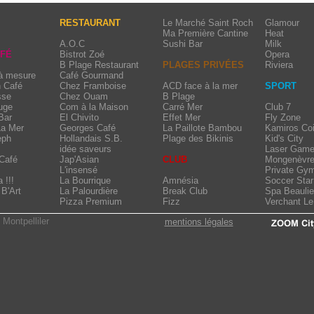
RESTAURANT
Le Marché Saint Roch
Glamour
Ma Première Cantine
Heat
A.O.C
Sushi Bar
Milk
AFÉ
Bistrot Zoé
Opera
B Plage Restaurant
PLAGES PRIVÉES
Riviera
 à mesure
Café Gourmand
n Café
Chez Framboise
ACD face à la mer
SPORT
sse
Chez Ouam
B Plage
uge
Com à la Maison
Carré Mer
Club 7
Bar
El Chivito
Effet Mer
Fly Zone
La Mer
Georges Café
La Paillote Bambou
Kamiros Coi
eph
Hollandais S.B.
Plage des Bikinis
Kid's City
idée saveurs
Laser Game
Café
Jap'Asian
CLUB
Mongenèvr
L'insensé
Private Gy
 !!!
La Bourrique
Amnésia
Soccer Star
B'Art
La Palourdière
Break Club
Spa Beauli
Pizza Premium
Fizz
Verchant L
 Montpelliler
mentions légales