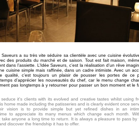
 Saveurs a su très vite séduire sa clientèle avec une cuisine évolutiv
vec des produits du marché et de saison. Tout est fait maison, mêm
ent dans l’assiette. L’Idée Saveurs, c’est la réalisation d’un rêve imagi
ne cuisine simple mais raffinée, dans un cadre intimiste. Avec un acc
e qualité, c’est toujours un plaisir de pousser les portes de ce p
e temps d’apprécier les nouveautés du chef, car le menu change ch
ment pas longtemps à y retourner pour passer un bon moment et le f
seduce it's clients with its evolved and creative tastes whilst using f
 is home made including the patisseries and is clearly evident once ser
r vision is to provide simple but yet refined dishes in an intim
time to appreciate its many menus which change each month. Wit
 take anyone a long time to return. It is always a pleasure to pass by 
and discover the friendship it has to offer.