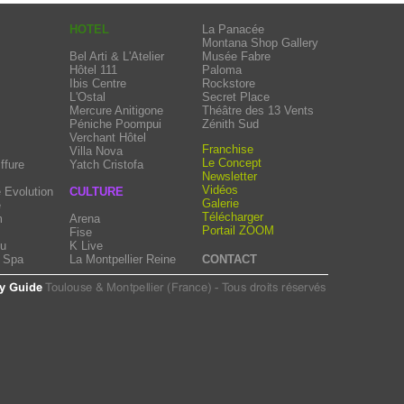
HOTEL
La Panacée
Montana Shop Gallery
Bel Arti & L'Atelier
Musée Fabre
Hôtel 111
Paloma
Ibis Centre
Rockstore
L'Ostal
Secret Place
Mercure Anitigone
Théâtre des 13 Vents
Péniche Poompui
Zénith Sud
Verchant Hôtel
Franchise
Villa Nova
Le Concept
ffure
Yatch Cristofa
Newsletter
Vidéos
 Evolution
CULTURE
Galerie
e
Télécharger
m
Arena
Portail ZOOM
Fise
eu
K Live
e Spa
La Montpellier Reine
CONTACT