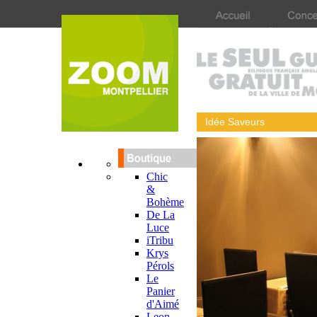
Idée Saveurs
Chic
&
Bohème
De La
Luce
iTribu
Krys
Pérols
Le
Panier
d'Aimé
Leon