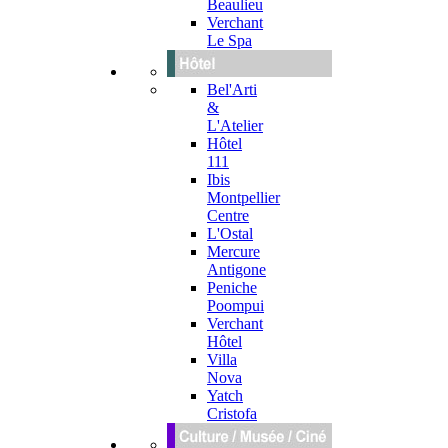
Beaulieu
Verchant
Le Spa
Bel'Arti
&
L'Atelier
Hôtel
111
Ibis
Montpellier
Centre
L'Ostal
Mercure
Antigone
Peniche
Poompui
Verchant
Hôtel
Villa
Nova
Yatch
Cristofa