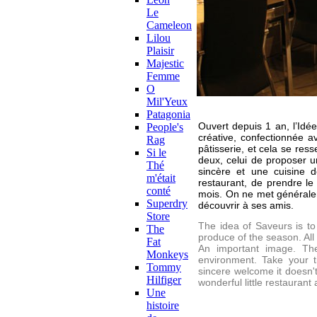
Le
Cameleon
Lilou
Plaisir
Majestic
Femme
O
Mil'Yeux
Patagonia
Ouvert depuis 1 an, l’Idée
People's
créative, confectionnée a
Rag
pâtisserie, et cela se ress
Si le
deux, celui de proposer u
Thé
sincère et une cuisine d
m'était
restaurant, de prendre l
conté
mois. On ne met générale
Superdry
découvrir à ses amis.
Store
The idea of Saveurs is to 
The
produce of the season. All
Fat
An important image. Thei
Monkeys
environment. Take your 
Tommy
sincere welcome it doesn't
Hilfiger
wonderful little restaurant 
Une
histoire