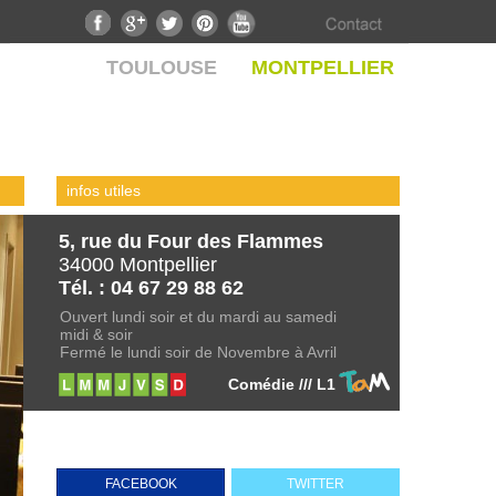
TOULOUSE
MONTPELLIER
infos utiles
5, rue du Four des Flammes
34000 Montpellier
Tél. : 04 67 29 88 62
Ouvert lundi soir et du mardi au samedi
midi & soir
Fermé le lundi soir de Novembre à Avril
Comédie /// L1
FACEBOOK
TWITTER