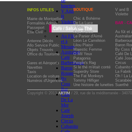
de
lunettes
BOUTIQUE
V and B
INFOS UTILES
V And
Violette
B
Chic & Bohème
Mairie de Montpellier
Violette
De La Luce
BAR - C
Formalités Admin
i Tribu
Passeport
Krys Pérols
Au fût et
Etat Civil
Au Fût
Le Panier d'Aimé
Australia
Léon Le Caméléon
Barberou
Antenne Décès
et à
Lilou Plaisir
Baron Ro
Allo Service Public
Mesure
Majestic Femme
By Coss 
Objets Trouvés
Australian
O Mil Yeux
Café De 
Office du Tourisme
Café
Patagonia
Café Jos
Barberousse
People's Rag
Circus
Gares et Aéroports
Si le thé m'était conté
Cubanito 
Navettes
Baron
Superdry Store
La Fabrik
Taxis
Rouge
The Fat Monkeys
Oh ! La La
Location de voiture
By
Tommy Hilfiger
Scarabée 
Numéros d'Urgences
Coss
Une histoire de lunettes
Suerthé
Bar
Copyright © 2013
ARTIM
/ 29, rue de la méditerranée - 34070
Cafe
De La
Mer
Café
Joseph
Circus
Cubanito
Cafe