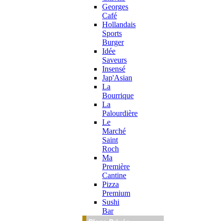
Georges
Café
Hollandais
Sports
Burger
Idée
Saveurs
Insensé
Jap'Asian
La
Bourrique
La
Palourdière
Le
Marché
Saint
Roch
Ma
Première
Cantine
Pizza
Premium
Sushi
Bar