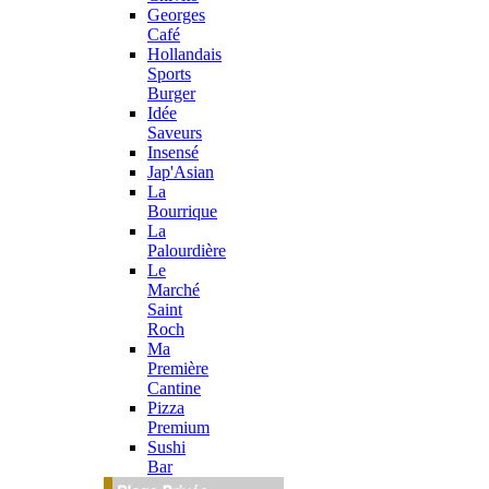
Georges
Café
Hollandais
Sports
Burger
Idée
Saveurs
Insensé
Jap'Asian
La
Bourrique
La
Palourdière
Le
Marché
Saint
Roch
Ma
Première
Cantine
Pizza
Premium
Sushi
Bar