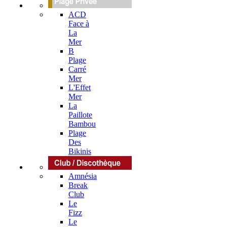
ACD
Face à
La
Mer
B
Plage
Carré
Mer
L'Effet
Mer
La
Paillote
Bambou
Plage
Des
Bikinis
Amnésia
Break
Club
Le
Fizz
Le