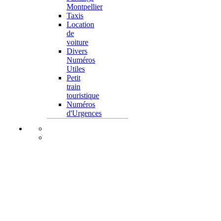
Montpellier
Taxis
Location
de
voiture
Divers
Numéros
Utiles
Petit
train
touristique
Numéros
d'Urgences