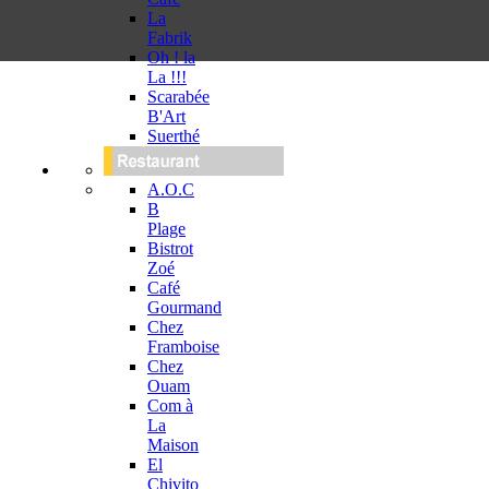
La
Fabrik
Oh ! la
La !!!
Scarabée
B'Art
Suerthé
A.O.C
B
Plage
Bistrot
Zoé
Café
Gourmand
Chez
Framboise
Chez
Ouam
Com à
La
Maison
El
Chivito