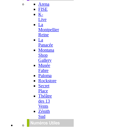
Arena
FISE
K-
Live
La
Montpellier
Reine
La
Panacée
Montana
Shop
Gallery
Musée
Fabre
Paloma
Rockstore
Secret
Place
Théâtre
des 13
Vents
Zénith
Sud