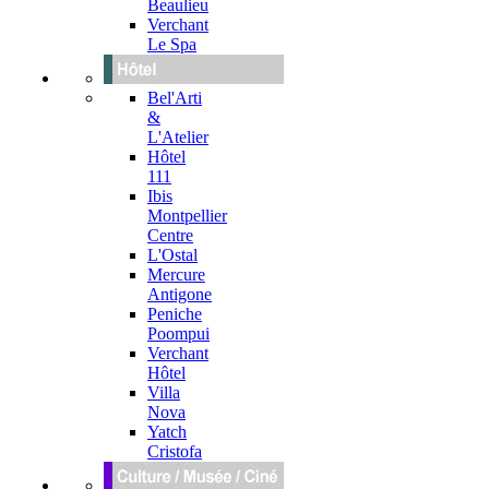
Beaulieu
Verchant
Le Spa
Bel'Arti
&
L'Atelier
Hôtel
111
Ibis
Montpellier
Centre
L'Ostal
Mercure
Antigone
Peniche
Poompui
Verchant
Hôtel
Villa
Nova
Yatch
Cristofa