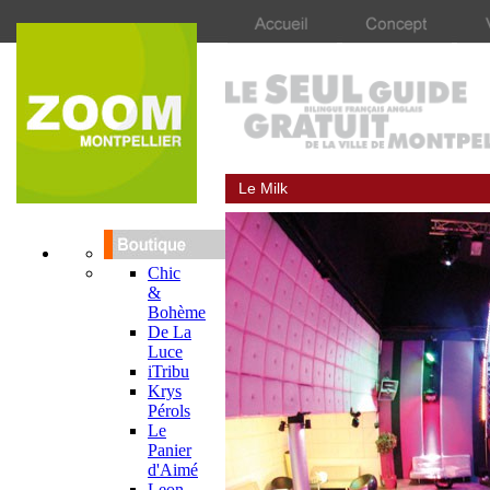
Le Milk
Chic
&
Bohème
De La
Luce
iTribu
Krys
Pérols
Le
Panier
d'Aimé
Leon