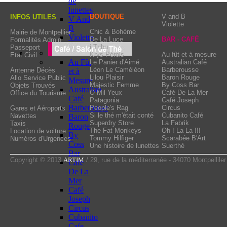
de
Milkshake for the untire
lunettes
different on Sundays !
BOUTIQUE
V and B
INFOS UTILES
V And
Violette
B
Chic & Bohème
Mairie de Montpellier
Violette
De La Luce
BAR - CAFÉ
Formalités Admin
i Tribu
Passeport
Krys Pérols
Au fût et à mesure
Etat Civil
Au Fût
Le Panier d'Aimé
Australian Café
Léon Le Caméléon
Barberousse
Antenne Décès
et à
Lilou Plaisir
Baron Rouge
Allo Service Public
Mesure
Majestic Femme
By Coss Bar
Objets Trouvés
Australian
O Mil Yeux
Café De La Mer
Office du Tourisme
Café
Patagonia
Café Joseph
Barberousse
People's Rag
Circus
Gares et Aéroports
Si le thé m'était conté
Cubanito Café
Navettes
Baron
Superdry Store
La Fabrik
Taxis
Rouge
The Fat Monkeys
Oh ! La La !!!
Location de voiture
By
Tommy Hilfiger
Scarabée B'Art
Numéros d'Urgences
Coss
Une histoire de lunettes
Suerthé
Bar
Copyright © 2013
ARTIM
/ 29, rue de la méditerranée - 34070 Montpelliler
Cafe
De La
Mer
Café
Joseph
Circus
Cubanito
Cafe