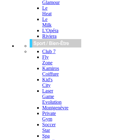
Glamour
Le
Heat
Le
Milk
L'Opéra
Riviera
Club 7
Fly
Zone
Kamiros
Coiffure
Kid's
City
Laser
Game
Evolution
Montgenèvre
Private
Gym
Soccer
Star
Spa