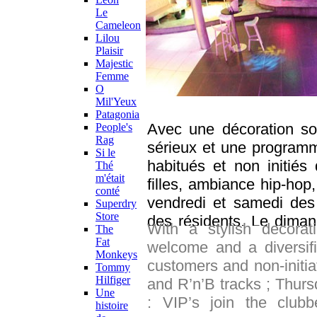
Le
Cameleon
Lilou
Plaisir
Majestic
Femme
O
Mil'Yeux
Patagonia
Avec une décoration so
People's
Rag
sérieux et une programma
Si le
habitués et non initié
Thé
m'était
filles, ambiance hip-hop,
conté
vendredi et samedi des
Superdry
Store
des résidents. Le dima
With a stylish decora
The
pour les infatigables, 
Fat
welcome and a diversifie
Monkeys
soirée devenue culte, pa
customers and non-initia
Tommy
Hilfiger
and R’n’B tracks ; Thurs
Une
: VIP’s join the club
histoire