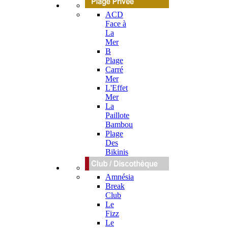
ACD
Face à
La
Mer
B
Plage
Carré
Mer
L'Effet
Mer
La
Paillote
Bambou
Plage
Des
Bikinis
Amnésia
Break
Club
Le
Fizz
Le