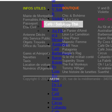
de
lunettes
BOUTIQUE
V and B
INFOS UTILES
V And
Violette
B
Chic & Bohème
Mairie de Montpellier
Violette
De La Luce
BAR - C
Formalités Admin
i Tribu
Passeport
Krys Pérols
Au fût et
Etat Civil
Au Fût
Le Panier d'Aimé
Australia
Léon Le Caméléon
Barberou
Antenne Décès
et à
Lilou Plaisir
Baron Ro
Allo Service Public
Mesure
Majestic Femme
By Coss 
Objets Trouvés
Australian
O Mil Yeux
Café De 
Office du Tourisme
Café
Patagonia
Café Jos
Barberousse
People's Rag
Circus
Gares et Aéroports
Si le thé m'était conté
Cubanito 
Navettes
Baron
Superdry Store
La Fabrik
Taxis
Rouge
The Fat Monkeys
Oh ! La La
Location de voiture
By
Tommy Hilfiger
Scarabée 
Numéros d'Urgences
Coss
Une histoire de lunettes
Suerthé
Bar
Copyright © 2013
ARTIM
/ 29, rue de la méditerranée - 34070
Cafe
De La
Mer
Café
Joseph
Circus
Cubanito
Cafe