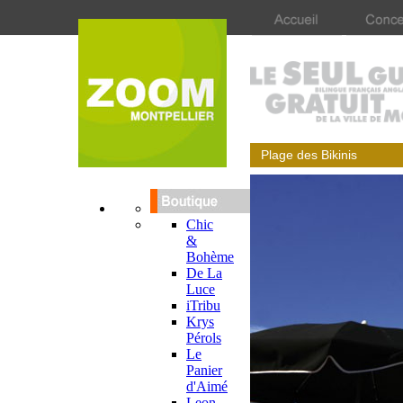
Plage des Bikinis
Chic
&
Bohème
De La
Luce
iTribu
Krys
Pérols
Le
Panier
d'Aimé
Leon