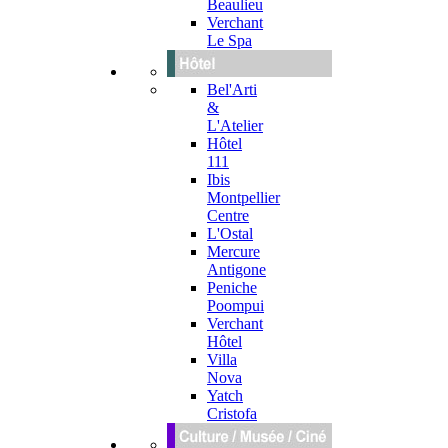
Beaulieu
Verchant
Le Spa
Bel'Arti
&
L'Atelier
Hôtel
111
Ibis
Montpellier
Centre
L'Ostal
Mercure
Antigone
Peniche
Poompui
Verchant
Hôtel
Villa
Nova
Yatch
Cristofa