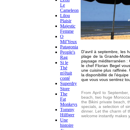
Le
Cameleon
Lilou
Plaisir
Majestic
Femme
O
Mil'Yeux
Patagonia
D’avril à septembre, les h
People's
plage de la Grande-Motte
Rag
paysage méditerranéen : C’
Si le
le chef Florian Begel vous
Thé
une cuisine plus raffinée.
m'était
la disponibilité de l'équip
conté
que vous vous sentirez tou
Superdry
Store
From April to September, 
The
beach, two huge Moroccan 
Fat
the Bikini private beach, t
Monkeys
specials, a selection of s
Tommy
dinner. Let the charm of 
Hilfiger
welcome instantly makes yo
Une
histoire