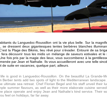
abitants du Languedoc-Roussillon ont la vie plus belle. Sur la magnif
, se dressent deux gigantesques tentes berbères blanches illuminan
est la Plage des Bikinis, lieu rêvé pour s’évader. Entouré de sa brig
 fera découvrir tous les midis un mélange de saveurs estivales et le 
 Une fois pris par la magie des lieux, vous succomberez à la gentilless
e menée par Jean et Nathalie. Ils vous accueilleront avec une telle sincé
t de suite en vacances, quelque part, ailleurs.
life is good in Languedoc-Roussillon. On the beautiful La Grande-M
Berber tents add two spots of light to the Mediterranean landscape. 
he ultimate sea retreat. Chef Florian Begel and his staff unveil their l
imple summer flavours, as well as their more elaborate cuisine served
the place operate and enjoy Jean and Nathalie’s kind service. Their 
u feel on holidays, far far away.