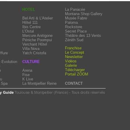
HOTEL
La Panacée
Montana Shop Gallery
Bel Arti & L'Atelier
Musée Fabre
Hôtel 111
Paloma
Ibis Centre
Rockstore
L'Ostal
Secret Place
Mercure Anitigone
Théâtre des 13 Vents
Péniche Poompui
Zénith Sud
Verchant Hôtel
Franchise
Villa Nova
Le Concept
ffure
Yatch Cristofa
Newsletter
Vidéos
 Evolution
CULTURE
Galerie
e
Télécharger
m
Arena
Portail ZOOM
Fise
eu
K Live
e Spa
La Montpellier Reine
CONTACT