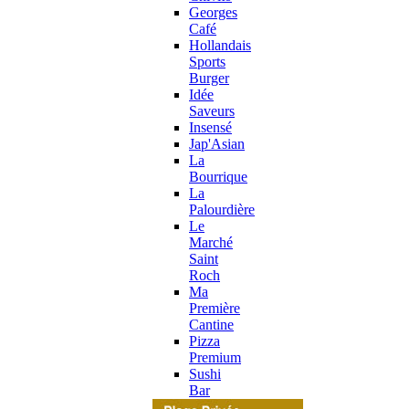
Georges
Café
Hollandais
Sports
Burger
Idée
Saveurs
Insensé
Jap'Asian
La
Bourrique
La
Palourdière
Le
Marché
Saint
Roch
Ma
Première
Cantine
Pizza
Premium
Sushi
Bar