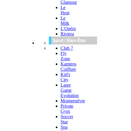
Glamour
Le
Heat
Le
Milk
L'Opéra
Riviera
Club 7
Fly
Zone
Kamiros
Coiffure
Kid's
City
Laser
Game
Evolution
Montgenèvre
Private
Gym
Soccer
Star
Spa