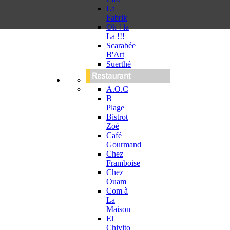
La
Fabrik
Oh ! la
La !!!
Scarabée
B'Art
Suerthé
A.O.C
B
Plage
Bistrot
Zoé
Café
Gourmand
Chez
Framboise
Chez
Ouam
Com à
La
Maison
El
Chivito