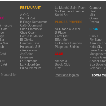
RESTAURANT
Le Marché Saint Roch
Glamour
Ma Première Cantine
Heat
A.O.C
Sushi Bar
Milk
AFÉ
Bistrot Zoé
Opera
B Plage Restaurant
PLAGES PRIVÉES
Riviera
 à mesure
Café Gourmand
n Café
Chez Framboise
ACD face à la mer
SPORT
sse
Chez Ouam
B Plage
uge
Com à la Maison
Carré Mer
Club 7
Bar
El Chivito
Effet Mer
Fly Zone
La Mer
Georges Café
La Paillote Bambou
Kamiros Coi
eph
Hollandais S.B.
Plage des Bikinis
Kid's City
idée saveurs
Laser Game
Café
Jap'Asian
CLUB
Mongenèvr
L'insensé
Private Gy
 !!!
La Bourrique
Amnésia
Soccer Star
B'Art
La Palourdière
Break Club
Spa Beauli
Pizza Premium
Fizz
Verchant L
 Montpelliler
mentions légales