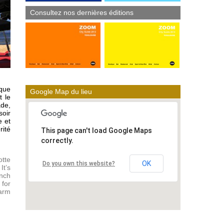
Consultez nos dernières éditions
ique
Google Map du lieu
t le
ade,
soir
e et
rité
This page can't load Google Maps
correctly.
otte
OK
Do you own this website?
It’s
unch
 for
warm