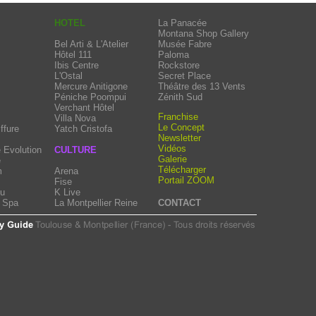
HOTEL
La Panacée
Montana Shop Gallery
Bel Arti & L'Atelier
Musée Fabre
Hôtel 111
Paloma
Ibis Centre
Rockstore
L'Ostal
Secret Place
Mercure Anitigone
Théâtre des 13 Vents
Péniche Poompui
Zénith Sud
Verchant Hôtel
Franchise
Villa Nova
Le Concept
ffure
Yatch Cristofa
Newsletter
Vidéos
 Evolution
CULTURE
Galerie
e
Télécharger
m
Arena
Portail ZOOM
Fise
eu
K Live
e Spa
La Montpellier Reine
CONTACT