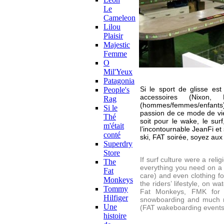
Le
Cameleon
Lilou
Plaisir
Majestic
Femme
O
Mil'Yeux
Patagonia
Si le sport de glisse es
People's
accessoires (Nixon, E
Rag
(hommes/femmes/enfants) r
Si le
passion de ce mode de vie, 
Thé
soit pour le wake, le sur
m'était
l’incontournable JeanFi e
conté
ski, FAT soirée, soyez au
Superdry
Store
If surf culture were a rel
The
everything you need on a 
Fat
care) and even clothing f
Monkeys
the riders’ lifestyle, on 
Tommy
Fat Monkeys, FMK for sh
Hilfiger
snowboarding and much mor
Une
(FAT wakeboarding events,
histoire