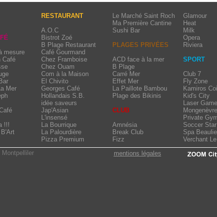
RESTAURANT
Le Marché Saint Roch
Glamour
Ma Première Cantine
Heat
A.O.C
Sushi Bar
Milk
AFÉ
Bistrot Zoé
Opera
B Plage Restaurant
PLAGES PRIVÉES
Riviera
 à mesure
Café Gourmand
n Café
Chez Framboise
ACD face à la mer
SPORT
sse
Chez Ouam
B Plage
uge
Com à la Maison
Carré Mer
Club 7
Bar
El Chivito
Effet Mer
Fly Zone
La Mer
Georges Café
La Paillote Bambou
Kamiros Coi
eph
Hollandais S.B.
Plage des Bikinis
Kid's City
idée saveurs
Laser Game
Café
Jap'Asian
CLUB
Mongenèvr
L'insensé
Private Gy
 !!!
La Bourrique
Amnésia
Soccer Star
B'Art
La Palourdière
Break Club
Spa Beauli
Pizza Premium
Fizz
Verchant L
 Montpelliler
mentions légales