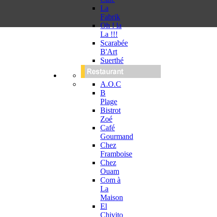
La
Fabrik
Oh ! la
La !!!
Scarabée
B'Art
Suerthé
A.O.C
B
Plage
Bistrot
Zoé
Café
Gourmand
Chez
Framboise
Chez
Ouam
Com à
La
Maison
El
Chivito