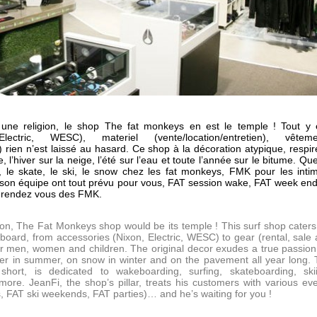
t une religion, le shop The fat monkeys en est le temple ! Tout y 
lectric, WESC), materiel (vente/location/entretien), vêteme
ien n’est laissé au hasard. Ce shop à la décoration atypique, respir
l’hiver sur la neige, l’été sur l’eau et toute l’année sur le bitume. Qu
f, le skate, le ski, le snow chez les fat monkeys, FMK pour les inti
t son équipe ont tout prévu pour vous, FAT session wake, FAT week en
x rendez vous des FMK.
igion, The Fat Monkeys shop would be its temple ! This surf shop caters
board, from accessories (Nixon, Electric, WESC) to gear (rental, sale
or men, women and children. The original decor exudes a true passion
water in summer, on snow in winter and on the pavement all year long.
ort, is dedicated to wakeboarding, surfing, skateboarding, skii
e. JeanFi, the shop’s pillar, treats his customers with various ev
 FAT ski weekends, FAT parties)… and he’s waiting for you !