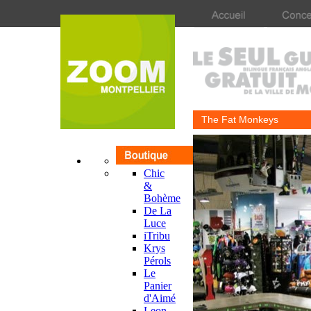
The Fat Monkeys
Chic
&
Bohème
De La
Luce
iTribu
Krys
Pérols
Le
Panier
d'Aimé
Leon