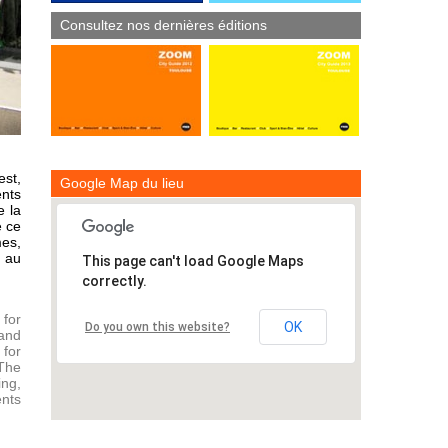
Consultez nos dernières éditions
est,
Google Map du lieu
nts
e la
e ce
mes,
d au
This page can't load Google Maps
correctly.
 for
OK
Do you own this website?
 and
 for
 The
ng,
ents