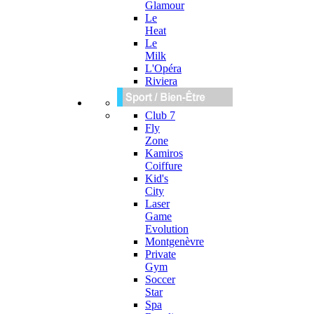
Glamour
Le
Heat
Le
Milk
L'Opéra
Riviera
Club 7
Fly
Zone
Kamiros
Coiffure
Kid's
City
Laser
Game
Evolution
Montgenèvre
Private
Gym
Soccer
Star
Spa