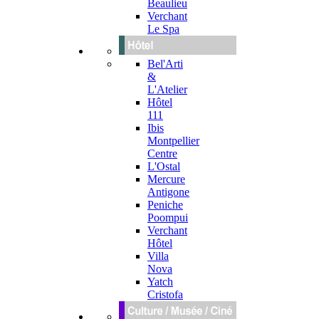
Beaulieu
Verchant
Le Spa
Bel'Arti
&
L'Atelier
Hôtel
111
Ibis
Montpellier
Centre
L'Ostal
Mercure
Antigone
Peniche
Poompui
Verchant
Hôtel
Villa
Nova
Yatch
Cristofa