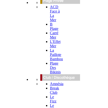
ACD
Face à
La
Mer
B
Plage
Carré
Mer
L'Effet
Mer
La
Paillote
Bambou
Plage
Des
Bikinis
Amnésia
Break
Club
Le
Fizz
Le