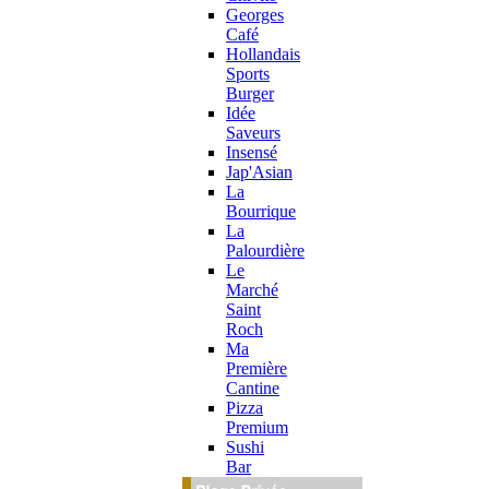
Georges
Café
Hollandais
Sports
Burger
Idée
Saveurs
Insensé
Jap'Asian
La
Bourrique
La
Palourdière
Le
Marché
Saint
Roch
Ma
Première
Cantine
Pizza
Premium
Sushi
Bar