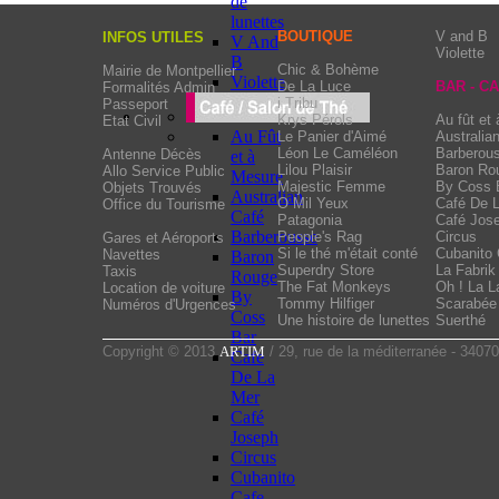
de
lunettes
BOUTIQUE
V and B
INFOS UTILES
V And
Violette
B
Chic & Bohème
Mairie de Montpellier
Violette
De La Luce
BAR - C
Formalités Admin
i Tribu
Passeport
Krys Pérols
Au fût et
Etat Civil
Au Fût
Le Panier d'Aimé
Australia
Léon Le Caméléon
Barberou
Antenne Décès
et à
Lilou Plaisir
Baron Ro
Allo Service Public
Mesure
Majestic Femme
By Coss 
Objets Trouvés
Australian
O Mil Yeux
Café De 
Office du Tourisme
Café
Patagonia
Café Jos
Barberousse
People's Rag
Circus
Gares et Aéroports
Si le thé m'était conté
Cubanito 
Navettes
Baron
Superdry Store
La Fabrik
Taxis
Rouge
The Fat Monkeys
Oh ! La La
Location de voiture
By
Tommy Hilfiger
Scarabée 
Numéros d'Urgences
Coss
Une histoire de lunettes
Suerthé
Bar
Copyright © 2013
ARTIM
/ 29, rue de la méditerranée - 34070
Cafe
De La
Mer
Café
Joseph
Circus
Cubanito
Cafe