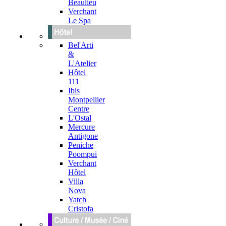
Beaulieu
Verchant
Le Spa
Bel'Arti
&
L'Atelier
Hôtel
111
Ibis
Montpellier
Centre
L'Ostal
Mercure
Antigone
Peniche
Poompui
Verchant
Hôtel
Villa
Nova
Yatch
Cristofa