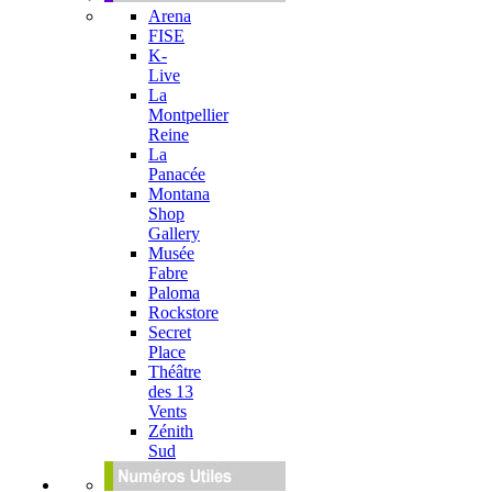
Arena
FISE
K-
Live
La
Montpellier
Reine
La
Panacée
Montana
Shop
Gallery
Musée
Fabre
Paloma
Rockstore
Secret
Place
Théâtre
des 13
Vents
Zénith
Sud