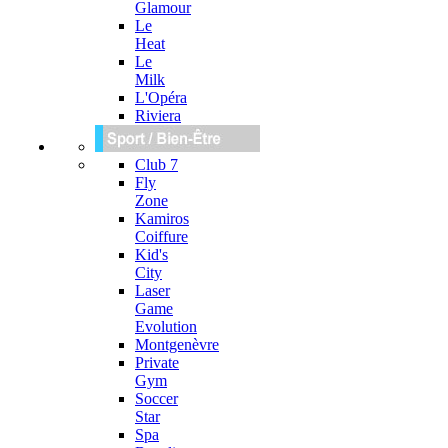
Glamour
Le
Heat
Le
Milk
L'Opéra
Riviera
Club 7
Fly
Zone
Kamiros
Coiffure
Kid's
City
Laser
Game
Evolution
Montgenèvre
Private
Gym
Soccer
Star
Spa