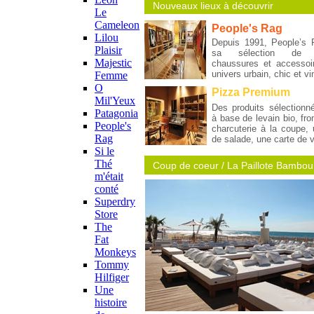
Nouveaux lieux à découvrir
Le
Cameleon
People's Rag
Lilou
Depuis 1991, People’s 
Plaisir
sa sélection de v
Majestic
chaussures et accessoi
univers urbain, chic et 
Femme
O
Pizza Premium
Mil'Yeux
Des produits sélectionn
Patagonia
à base de levain bio, fro
People's
charcuterie à la coupe, 
Rag
de salade, une carte de
Si le
Thé
Coup de coeur / La Paillote Bambou
m'était
conté
Superdry
Store
The
Fat
Monkeys
Tommy
Hilfiger
Une
histoire