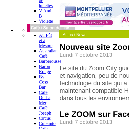
de
lunettes
V And
B
Violette
Actus / News
Au Fût
et à
Nouveau site Zoo
Mesure
Australian
Lundi 7 octobre 2013
Café
Barberousse
Baron
Le site du Zoom City gui
Rouge
et navigation, peu de no
By
Coss
technologie du site qui a 
Bar
maintenant compatible HT
Cafe
dans tous les environnem
De La
Mer
Café
Le ZOOM sur Fac
Joseph
Circus
Lundi 7 octobre 2013
Cubanito
Cafe