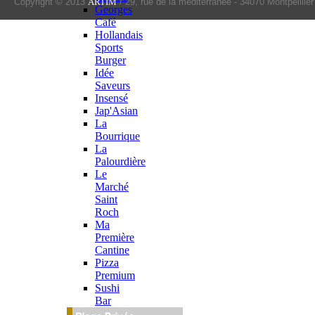
Copyright © 2013
ARTIM
/ 29, rue de la méditerranée - 34070 Montpelliler
< 1 2 3 >
Georges
Café
Hollandais
Sports
Burger
Idée
Saveurs
Insensé
Jap'Asian
La
Bourrique
La
Palourdière
Le
Marché
Saint
Roch
Ma
Première
Cantine
Pizza
Premium
Sushi
Bar