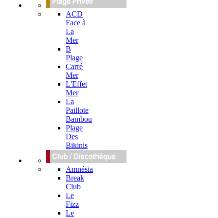
ACD
Face à
La
Mer
B
Plage
Carré
Mer
L'Effet
Mer
La
Paillote
Bambou
Plage
Des
Bikinis
Amnésia
Break
Club
Le
Fizz
Le