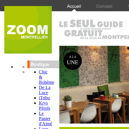
A LA
UNE
Chic
&
Bohème
De La
Luce
iTribu
Krys
Pérols
Le
Panier
d'Aimé
Leon