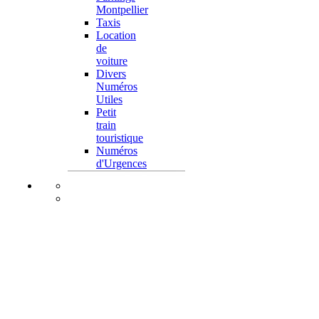
Montpellier
Taxis
Location
de
voiture
Divers
Numéros
Utiles
Petit
train
touristique
Numéros
d'Urgences